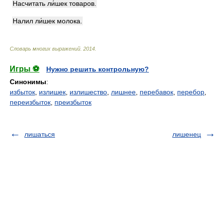
Насчитать ли́шек товаров.
Налил ли́шек молока.
Словарь многих выражений
.
2014
.
Игры ⚽
Нужно решить контрольную?
Синонимы
:
избыток
,
излишек
,
излишество
,
лишнее
,
перебавок
,
перебор
,
переизбыток
,
преизбыток
лишаться
лишенец