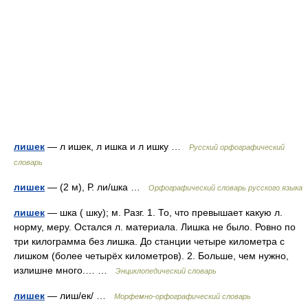
лишек
— л ишек, л ишка и л ишку …
Русский орфографический
словарь
лишек
— (2 м), Р. ли/шка …
Орфографический словарь русского языка
лишек
— шка ( шку); м. Разг. 1. То, что превышает какую л.
норму, меру. Остался л. материала. Лишка не было. Ровно по
три килограмма без лишка. До станции четыре километра с
лишком (более четырёх километров). 2. Больше, чем нужно,
излишне много.… …
Энциклопедический словарь
лишек
— лиш/ек/ …
Морфемно-орфографический словарь