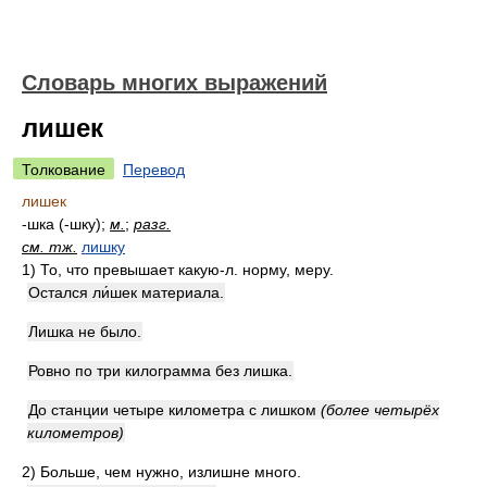
Словарь многих выражений
лишек
Толкование
Перевод
лишек
-шка (-шку);
м.
;
разг.
см. тж.
лишку
1)
То, что превышает какую-л. норму, меру.
Остался ли́шек материала.
Лишка не было.
Ровно по три килограмма без лишка.
До станции четыре километра с лишком
(более четырёх
километров)
2)
Больше, чем нужно, излишне много.