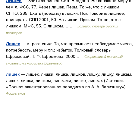
ЛИШЕК
— Зайти за лишек. Сиб. Неодобр. Не соблюсти меру в
чём л. ФСС, 77. Через лишек. Перм. То же, что с лишком.
СГПО, 285. Ехать (поехать) в лишки. Пск. Говорить лишнее,
привирать. СПП 2001, 50. На лишки. Прикам. То же, что с
лишком. МФС, 55. С лишком.… …
Большой словарь русских
поговорок
Лишек
— м. разг. сниж. То, что превышает необходимое число,
потребность, меру и т.п.; избыток. Толковый словарь
Ефремовой. Т. Ф. Ефремова. 2000 …
Современный толковый
словарь русского языка Ефремовой
лишек
— лишек, лишки, лишка, лишков, лишку, лишку, лишкам,
лишек, лишки, лишком, лишками, лишке, лишках (Источник:
«Полная акцентуированная парадигма по А. А. Зализняку») …
Формы слов